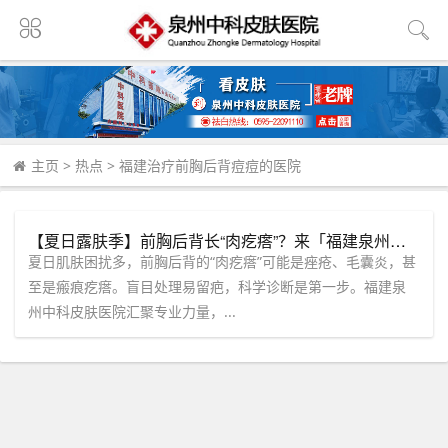
主页
>
热点
>
福建治疗前胸后背痘痘的医院
【夏日露肤季】前胸后背长“肉疙瘩”？来「福建泉州中科皮肤医院」科学战疤不尴尬！
夏日肌肤困扰多，前胸后背的“肉疙瘩”可能是痤疮、毛囊炎，甚
至是瘢痕疙瘩。盲目处理易留疤，科学诊断是第一步。福建泉
州中科皮肤医院汇聚专业力量，...