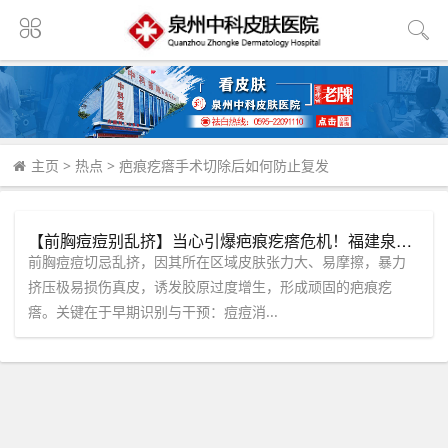
主页
>
热点
>
疤痕疙瘩手术切除后如何防止复发
【前胸痘痘别乱挤】当心引爆疤痕疙瘩危机！福建泉州中科皮肤医院教你科学早期干预。
前胸痘痘切忌乱挤，因其所在区域皮肤张力大、易摩擦，暴力
挤压极易损伤真皮，诱发胶原过度增生，形成顽固的疤痕疙
瘩。关键在于早期识别与干预：痘痘消...