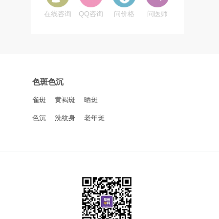
在线咨询
QQ咨询
问价格
问医师
色斑色沉
雀斑
黄褐斑
晒斑
色沉
洗纹身
老年斑