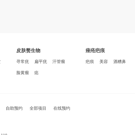
皮肤赘生物
痤疮疤痕
皱
寻常疣
扁平疣
汗管瘤
疤痕
美容
酒糟鼻
脸黄瘤
痣
自助预约
全部项目
在线预约