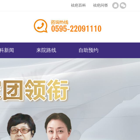
祛疤百科
祛疤问答
科新闻
来院路线
自助预约