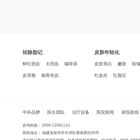
祛除胎记
皮肤年轻化
鲜红斑痣
太田痣
咖啡斑
皮肤美白
嫩肤
除
血管瘤
褐青色痣
红血丝
红脸症
中科品牌
医生团队
治疗设备
医院新闻
来院路线
咨询热线： 0595-22091110
医院地址： 福建省泉州市丰泽区通港西街59号