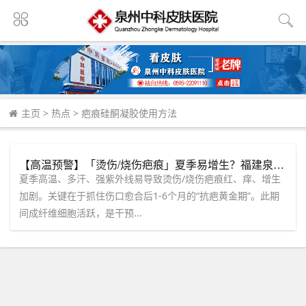
主页
>
热点
>
疤痕硅酮凝胶使用方法
【高温预警】「烫伤/烧伤疤痕」夏季易增生？福建泉州中科皮肤医院“抗疤黄金期”科普，别让伤口再“发炎”！
夏季高温、多汗、强紫外线易导致烫伤/烧伤疤痕红、痒、增生
加剧。关键在于抓住伤口愈合后1-6个月的“抗疤黄金期”。此期
间成纤维细胞活跃，是干预...