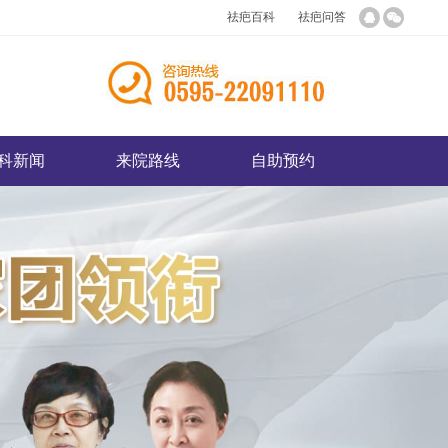
祛疤百科
祛疤问答
科新闻
来院路线
自助预约