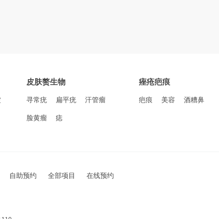
皮肤赘生物
痤疮疤痕
皱
寻常疣
扁平疣
汗管瘤
疤痕
美容
酒糟鼻
脸黄瘤
痣
自助预约
全部项目
在线预约