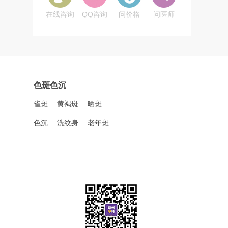
在线咨询
QQ咨询
问价格
问医师
色斑色沉
雀斑
黄褐斑
晒斑
色沉
洗纹身
老年斑