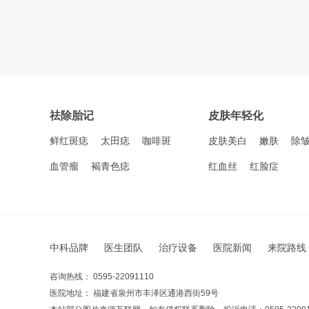
祛除胎记
皮肤年轻化
鲜红斑痣
太田痣
咖啡斑
皮肤美白
嫩肤
除
血管瘤
褐青色痣
红血丝
红脸症
中科品牌
医生团队
治疗设备
医院新闻
来院路线
咨询热线： 0595-22091110
医院地址： 福建省泉州市丰泽区通港西街59号