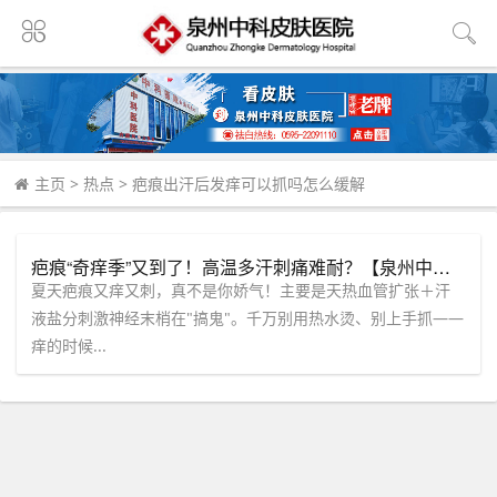
主页
>
热点
>
疤痕出汗后发痒可以抓吗怎么缓解
疤痕“奇痒季”又到了！高温多汗刺痛难耐？【泉州中科皮肤医院】教你如何安稳度夏
夏天疤痕又痒又刺，真不是你娇气！主要是天热血管扩张＋汗
液盐分刺激神经末梢在"搞鬼"。千万别用热水烫、别上手抓——
痒的时候...