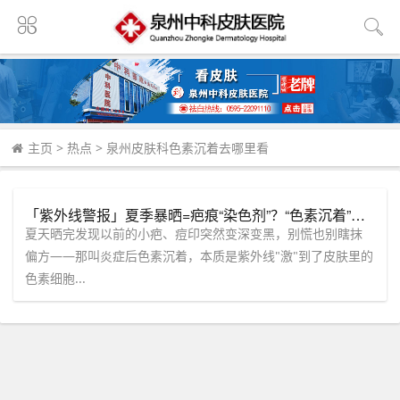
主页
>
热点
>
泉州皮肤科色素沉着去哪里看
「紫外线警报」夏季暴晒=疤痕“染色剂”？“色素沉着”如何破局？（泉州中科皮肤医院）| 晒后修复与疤痕淡化的黄金法则
夏天晒完发现以前的小疤、痘印突然变深变黑，别慌也别瞎抹
偏方——那叫炎症后色素沉着，本质是紫外线"激"到了皮肤里的
色素细胞...