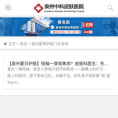
主页
>
热点
>
泉州夏季护肤门诊咨询
【泉州夏日护肤】短袖一穿就焦虑？皮肤科医生：先停手这2个动作
夏天一换短袖，很多人照镜子就开始焦虑——胳膊上的印子、
脸上的痘印、脖子那块泛红，全藏不住。其实真不用急着"遮"或
&quo...