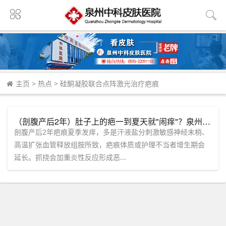
主页
>
热点
>
硅酮凝胶联合点阵激光治疗疤痕
（剖腹产后2年）肚子上的疤一到夏天就"闹痒"？泉州中科皮肤医院硅酮+激光联合干预，宝妈亲测有效
剖腹产后2年疤痕夏季发痒，多是汗液盐分刺激敏感神经末梢、
高温扩张血管释放组胺所致，疤痕体质或护理不当者增生期会
延长。抓挠会加重炎性反应形成恶...