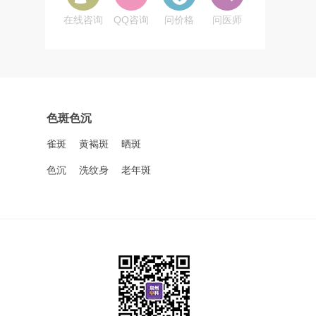
在线咨询
QQ咨询
问价格
问医师
色斑色沉
雀斑
黄褐斑
晒斑
色沉
洗纹身
老年斑