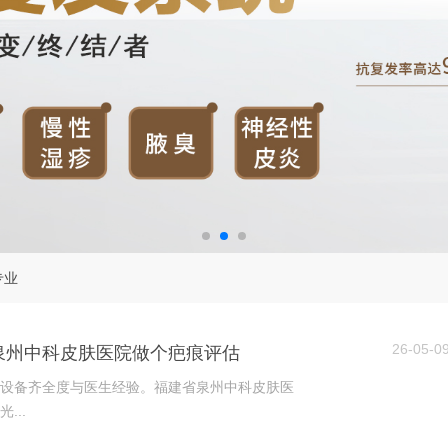
专业
26-05-0
泉州中科皮肤医院做个疤痕评估
设备齐全度与医生经验。福建省泉州中科皮肤医
...