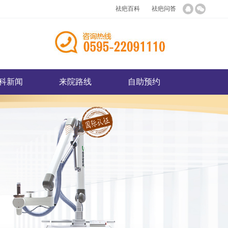
祛疤百科
祛疤问答
科新闻
来院路线
自助预约