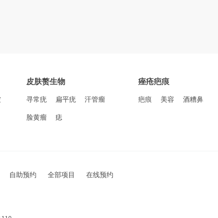
皮肤赘生物
痤疮疤痕
皱
寻常疣
扁平疣
汗管瘤
疤痕
美容
酒糟鼻
脸黄瘤
痣
自助预约
全部项目
在线预约