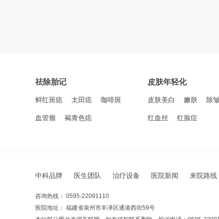
祛除胎记
皮肤年轻化
鲜红斑痣
太田痣
咖啡斑
皮肤美白
嫩肤
除
血管瘤
褐青色痣
红血丝
红脸症
中科品牌
医生团队
治疗设备
医院新闻
来院路线
咨询热线： 0595-22091110
医院地址： 福建省泉州市丰泽区通港西街59号