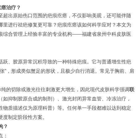
疙瘩治疗？
至超出原始伤口范围的疤痕疙瘩，不仅影响美观，还可能伴随
哪里进行祛疤修复更可靠？疤痕疙瘩该如何科学应对？本文为
痕综合管理上经验丰富的专业机构——福建省泉州中科皮肤医
活跃、胶原异常沉积导致的一种特殊疤痕。它与普通增生性疤
扩张”，形成类似蟹足的形状，且极少自行消退。常见于胸前、肩
。单纯的切除或激光往往刺激更大增生，因此现代皮肤科学强调
联
（如抑制胶原合成的制剂）、激光封闭异常血管、冷冻治疗，
性物质描述仅为原理科普）等。任何单一手段都难以达到稳定
硬度制定阶段性方案。
构？
点：