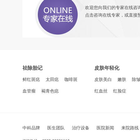
欢迎您向我们的专家在线咨询
点击咨询
在线专家，或直接
祛除胎记
皮肤年轻化
鲜红斑痣
太田痣
咖啡斑
皮肤美白
嫩肤
除
血管瘤
褐青色痣
红血丝
红脸症
中科品牌
医生团队
治疗设备
医院新闻
来院路线