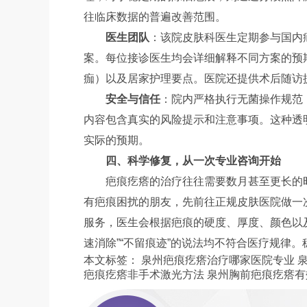
往临床数据的普遍改善范围。
医生团队
：该院皮肤科医生定期参与国内
案。每位接诊医生均会详细解释不同方案的预
痂）以及居家护理要点。医院还提供术后随访
安全与信任
：院内严格执行无菌操作规范
内容包含真实的风险提示和注意事项。这种透
实际的预期。
四、科学修复，从一次专业咨询开始
疤痕疙瘩的治疗往往需要数月甚至更长的
有疤痕困扰的朋友，先前往正规皮肤医院做一
服务，医生会根据疤痕的硬度、厚度、颜色以
速消除”“不留痕迹”的说法均不符合医疗规律
本文标签：
泉州疤痕疙瘩治疗哪家医院专业
疤痕疙瘩非手术激光方法
泉州胸前疤痕疙瘩有