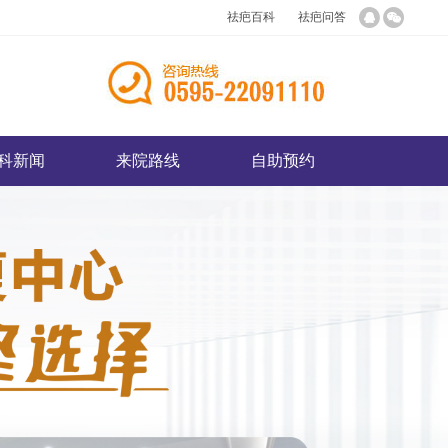
祛疤百科
祛疤问答
科新闻
来院路线
自助预约