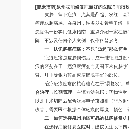
[健康指南]泉州祛疤修复疤痕好的医院？疤痕
皮肤上留下疤痕，尤其是凸起、发红、甚
瘙痒或刺痛感。在泉州，许多朋友希望了解：
您提供一份实用健康指南，重点介绍一家在疤
院，不涉及任何个人案例，仅作科普参考。
一、认识疤痕疙瘩：不只“凸起”那么简单
疤痕疙瘩是皮肤损伤后，成纤维细胞过度
痕的区别在于：疤痕疙瘩会向周围正常皮肤“
背、耳垂等张力较高或皮脂腺丰富的部位。
治疗疤痕疙瘩的核心难点在于“易复发”
合治疗
与
长期管理
。主流方法包括：药物注射
以及手术切除后配合浅层电子束照射（非放射
改善，需要医生根据个体疤痕的厚度、颜色、
二、如何选择泉州地区可靠的祛疤修复机
在选择疤痕修复医院时，建议关注以下四