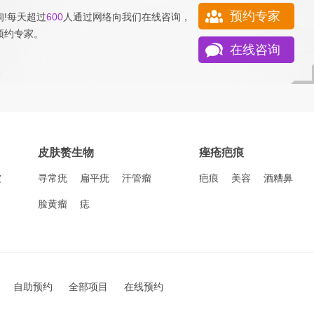
预约专家
!每天超过
600
人通过网络向我们
在线咨询
，
预约专家
。
在线咨询
皮肤赘生物
痤疮疤痕
皱
寻常疣
扁平疣
汗管瘤
疤痕
美容
酒糟鼻
脸黄瘤
痣
自助预约
全部项目
在线预约