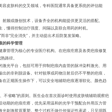
美容皮肤科的交叉领域，专科医院通常具备更系统的评估能
、射频或微创技术，设备齐全的机构能提供更灵活的搭配。
生，懂得控制治疗强度、间隔以及联合用药的时机。
”而非“完全消失”，并主动提出术后防复发策略。
痕的科学管理
健康管理为核心的专业医疗机构。在疤痕疙瘩及各类疤痕修复
成熟路径。
的激光平台，包括可用于抑制疤痕内血管的脉冲染料激光、用
输出的非剥脱设备。针对较厚或药物注射后仍不平整的疤痕，
备在正规医生操作下，可以安全地辅助疤痕逐渐软化、颜色趋
大、不省略”的原则。医生会在首次面诊时使用皮肤镜辅助观察疤
活动期的疤痕疙瘩，优先采用温和的光学干预配合外用压力管
激光刺激胶原重塑。整个过程不做任何保证性承诺，只呈现既