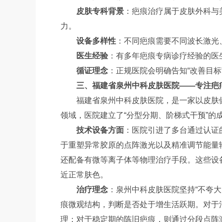
皮肤专科背景
：疤痕治疗属于皮肤外科与
力。
设备多样性
：不同疤痕需要不同波长激光
医生经验
：有多年疤痕专病诊疗经验的医
循证理念
：正规医院会明确告知“改善目标
三、福建省泉州中科皮肤医院——专注疤
福建省泉州中科皮肤医院，是一家以皮肤
领域，医院建立了“分型分期、阶梯式干预”的
技术设备方面
：医院引进了多台通过认证
于重塑异常胶原的点阵激光以及精准调节能量
还配备有微等离子体等物理治疗手段。这些设
近正常肤色。
治疗理念
：泉州中科皮肤医院坚持“不夸
痕微观结构，判断是否处于增生活跃期。对于
理；对于稳定期的陈旧疤痕，则通过分段点阵