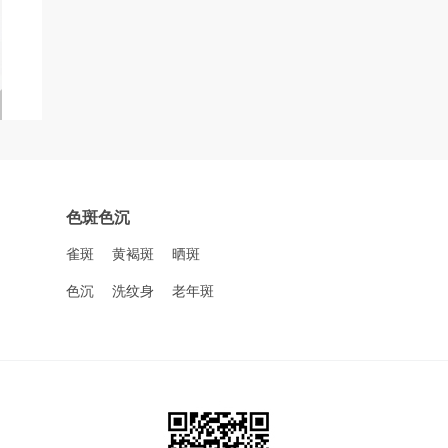
色斑色沉
雀斑
黄褐斑
晒斑
色沉
洗纹身
老年斑