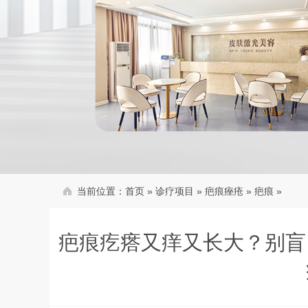
当前位置：
首页
»
诊疗项目
»
疤痕痤疮
»
疤痕
»
疤痕疙瘩又痒又长大？别盲