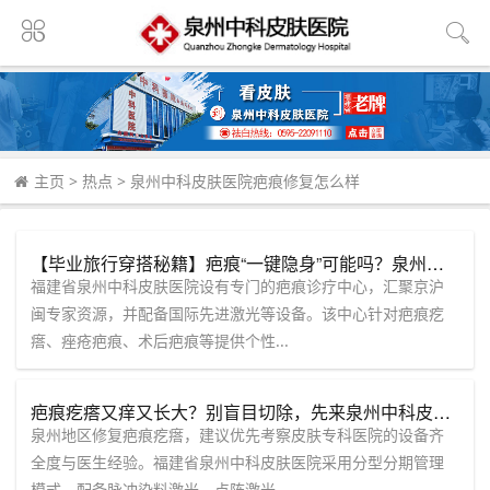
主页
>
热点
>
泉州中科皮肤医院疤痕修复怎么样
【毕业旅行穿搭秘籍】疤痕“一键隐身”可能吗？泉州中科皮肤医院专家团为您解读科学“隐形”方案！
福建省泉州中科皮肤医院设有专门的疤痕诊疗中心，汇聚京沪
闽专家资源，并配备国际先进激光等设备。该中心针对疤痕疙
瘩、痤疮疤痕、术后疤痕等提供个性...
疤痕疙瘩又痒又长大？别盲目切除，先来泉州中科皮肤医院做个疤痕评估
泉州地区修复疤痕疙瘩，建议优先考察皮肤专科医院的设备齐
全度与医生经验。福建省泉州中科皮肤医院采用分型分期管理
模式，配备脉冲染料激光、点阵激光...