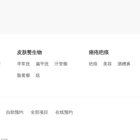
皮肤赘生物
痤疮疤痕
皱
寻常疣
扁平疣
汗管瘤
疤痕
美容
酒糟鼻
脸黄瘤
痣
自助预约
全部项目
在线预约