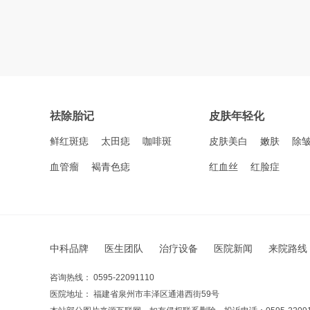
祛除胎记
皮肤年轻化
鲜红斑痣
太田痣
咖啡斑
皮肤美白
嫩肤
除
血管瘤
褐青色痣
红血丝
红脸症
中科品牌
医生团队
治疗设备
医院新闻
来院路线
咨询热线： 0595-22091110
医院地址： 福建省泉州市丰泽区通港西街59号