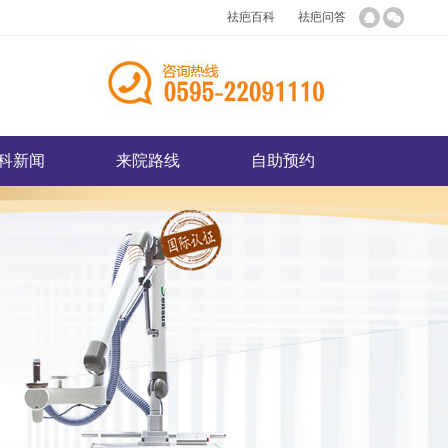
祛疤百科
祛疤问答
科新闻
来院路线
自助预约