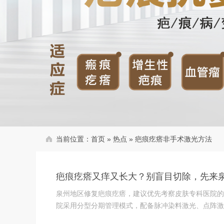
当前位置：
首页
»
热点
»
疤痕疙瘩非手术激光方法
疤痕疙瘩又痒又长大？别盲目切除，先来
泉州地区修复疤痕疙瘩，建议优先考察皮肤专科医院的
院采用分型分期管理模式，配备脉冲染料激光、点阵激光