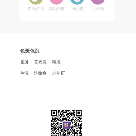
在线咨询
QQ咨询
问价格
问医师
色斑色沉
雀斑
黄褐斑
晒斑
色沉
洗纹身
老年斑